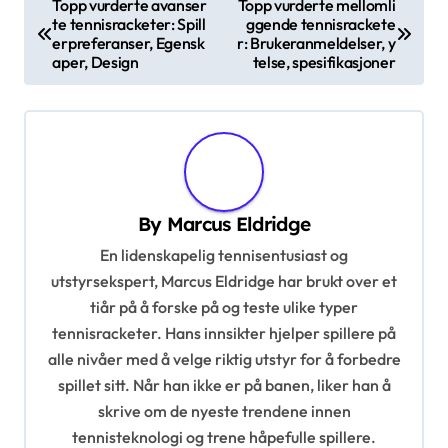
Topp vurderte avanser
Topp vurderte mellomli
te tennisracketer: Spill
ggende tennisrackete
o
erpreferanser, Egensk
r: Brukeranmeldelser, y
s
aper, Design
telse, spesifikasjoner
t
n
a
v
By
Marcus Eldridge
i
En lidenskapelig tennisentusiast og
g
utstyrsekspert, Marcus Eldridge har brukt over et
a
tiår på å forske på og teste ulike typer
t
tennisracketer. Hans innsikter hjelper spillere på
i
alle nivåer med å velge riktig utstyr for å forbedre
spillet sitt. Når han ikke er på banen, liker han å
o
skrive om de nyeste trendene innen
n
tennisteknologi og trene håpefulle spillere.