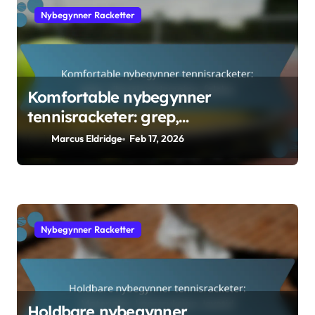
Nybegynner Racketter
Komfortable nybegynner
tennisracketer: grep,
vibrasjonsdemping, følelse
Marcus Eldridge
Feb 17, 2026
Nybegynner Racketter
Holdbare nybegynner