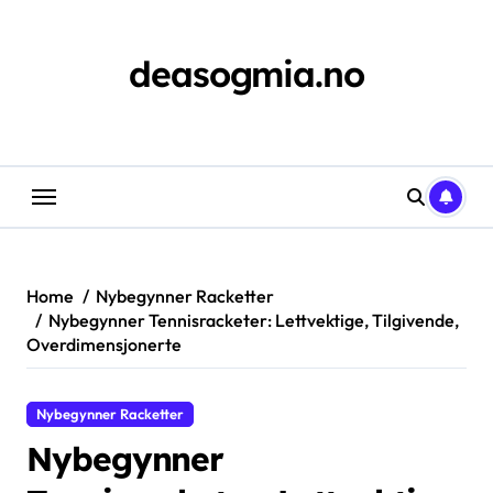
Skip
to
content
deasogmia.no
Home
Nybegynner Racketter
Nybegynner Tennisracketer: Lettvektige, Tilgivende,
Overdimensjonerte
Nybegynner Racketter
Nybegynner