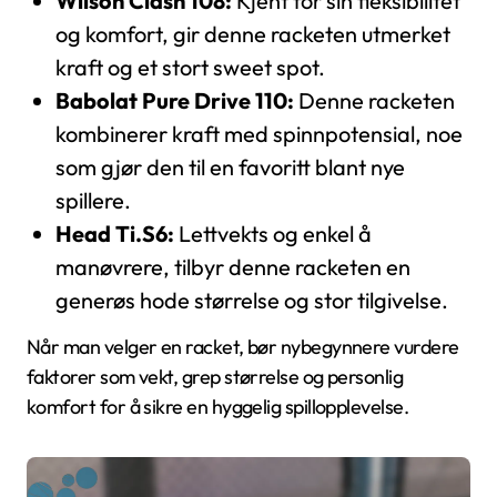
Wilson Clash 108:
Kjent for sin fleksibilitet
og komfort, gir denne racketen utmerket
kraft og et stort sweet spot.
Babolat Pure Drive 110:
Denne racketen
kombinerer kraft med spinnpotensial, noe
som gjør den til en favoritt blant nye
spillere.
Head Ti.S6:
Lettvekts og enkel å
manøvrere, tilbyr denne racketen en
generøs hode størrelse og stor tilgivelse.
Når man velger en racket, bør nybegynnere vurdere
faktorer som vekt, grep størrelse og personlig
komfort for å sikre en hyggelig spillopplevelse.