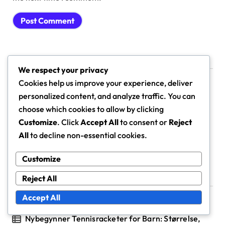
Lenker
We respect your privacy
Cookies help us improve your experience, deliver
personalized content, and analyze traffic. You can
Kontakt
choose which cookies to allow by clicking
Om oss
Customize
. Click
Accept All
to consent or
Reject
All
to decline non-essential cookies.
Bloggarkiv
Customize
Reject All
Nylige innlegg
Accept All
Nybegynner Tennisracketer for Barn: Størrelse,