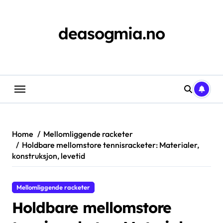
Skip
to
content
deasogmia.no
Home
Mellomliggende racketer
Holdbare mellomstore tennisracketer: Materialer,
konstruksjon, levetid
Mellomliggende racketer
Holdbare mellomstore