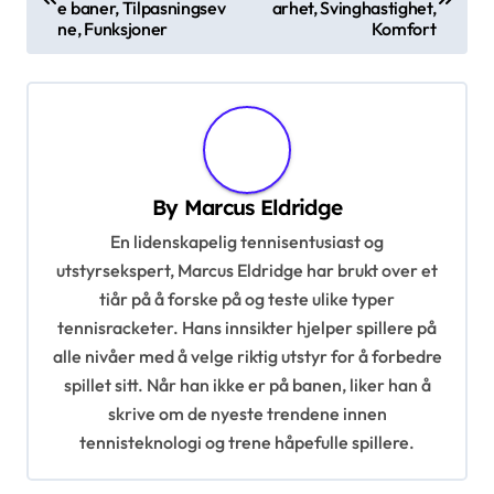
e baner, Tilpasningsev
arhet, Svinghastighet,
s
ne, Funksjoner
Komfort
t
n
a
v
By
Marcus Eldridge
i
En lidenskapelig tennisentusiast og
g
utstyrsekspert, Marcus Eldridge har brukt over et
a
tiår på å forske på og teste ulike typer
t
tennisracketer. Hans innsikter hjelper spillere på
i
alle nivåer med å velge riktig utstyr for å forbedre
spillet sitt. Når han ikke er på banen, liker han å
o
skrive om de nyeste trendene innen
n
tennisteknologi og trene håpefulle spillere.