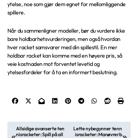
ytelse, noe som gjør dem egnet for mellomliggende
spillere.
Når du sammenligner modeller, bør du vurdere ikke
bare holdbarhetsvurderingen, men også hvordan
hver racket samsvarer med din spillestil. En mer
holdbar racket kan komme med en høyere pris, så
veie kostnaden mot forventet levetid og
ytelsesfordeler for å ta en informert beslutning.
P
Allsidige avanserte ten
Lette nybegynner tenn
nisracketer: Spill på all
isracketer: Manøvrerb
o