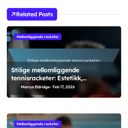
Related Posts
Mellomliggende racketer
Stilige mellomliggende
tennisracketer: Estetikk,
merkevarebygging, appell
Marcus Eldridge
Feb 17, 2026
Mellomliggende racketer