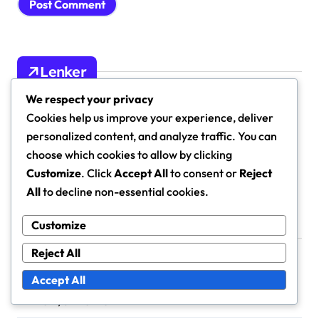
Lenker
We respect your privacy
Kontakt
Cookies help us improve your experience, deliver
personalized content, and analyze traffic. You can
Om oss
choose which cookies to allow by clicking
Bloggarkiv
Customize
. Click
Accept All
to consent or
Reject
All
to decline non-essential cookies.
Customize
Nylige innlegg
Reject All
Accept All
Nybegynner Tennisracketer for Barn: Størrelse,
Vekt, Sikkerhet