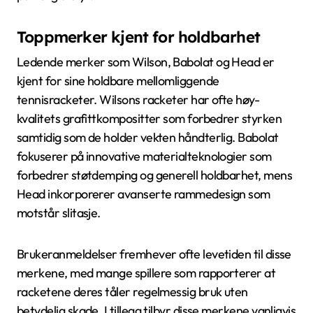
Toppmerker kjent for holdbarhet
Ledende merker som Wilson, Babolat og Head er
kjent for sine holdbare mellomliggende
tennisracketer. Wilsons racketer har ofte høy-
kvalitets grafittkompositter som forbedrer styrken
samtidig som de holder vekten håndterlig. Babolat
fokuserer på innovative materialteknologier som
forbedrer støtdemping og generell holdbarhet, mens
Head inkorporerer avanserte rammedesign som
motstår slitasje.
Brukeranmeldelser fremhever ofte levetiden til disse
merkene, med mange spillere som rapporterer at
racketene deres tåler regelmessig bruk uten
betydelig skade. I tillegg tilbyr disse merkene vanligvis