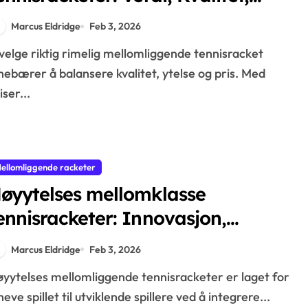
oldbarhet
Marcus Eldridge
Feb 3, 2026
nebærer å balansere kvalitet, ytelse og pris. Med
iser...
ellomliggende racketer
øyytelses mellomklasse
ennisracketer: Innovasjon,
eknologi, spesifikasjoner
Marcus Eldridge
Feb 3, 2026
heve spillet til utviklende spillere ved å integrere...