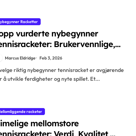
ybegynner Racketter
opp vurderte nybegynner
ennisracketer: Brukervennlige,
alanse, Kraft
Marcus Eldridge
Feb 3, 2026
r å utvikle ferdigheter og nyte spillet. Et...
ellomliggende racketer
imelige mellomstore
ennisracketer: Verdi, Kvalitet,