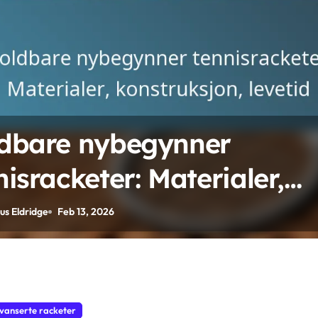
dbare nybegynner
nisracketer: Materialer,
struksjon, levetid
us Eldridge
Feb 13, 2026
vanserte racketer