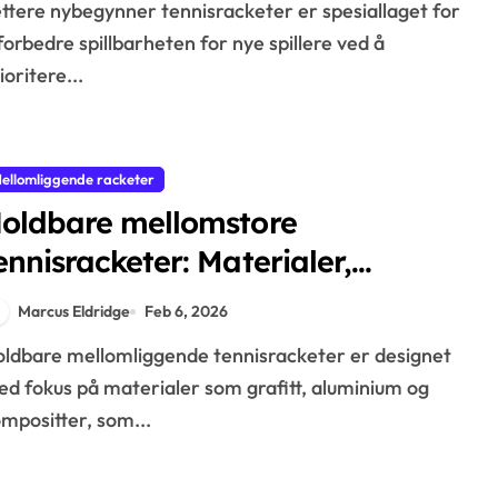
forbedre spillbarheten for nye spillere ved å
ioritere...
ellomliggende racketer
oldbare mellomstore
ennisracketer: Materialer,
onstruksjon, levetid
Marcus Eldridge
Feb 6, 2026
d fokus på materialer som grafitt, aluminium og
mpositter, som...