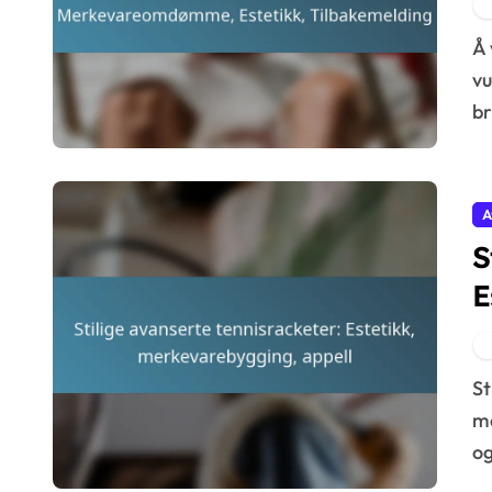
T
Å velge riktig nybegynner tennisracket innebærer å
v
br
A
S
E
a
Stilige avanserte tennisracketer kombinerer
ma
og