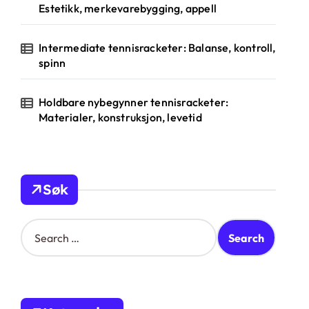
Estetikk, merkevarebygging, appell
Intermediate tennisracketer: Balanse, kontroll,
spinn
Holdbare nybegynner tennisracketer:
Materialer, konstruksjon, levetid
Søk
S
e
a
r
c
h