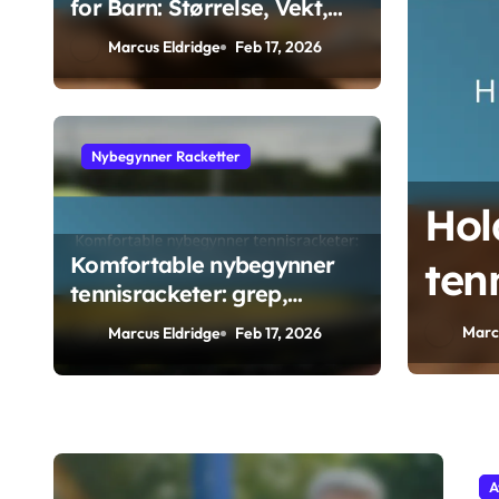
for Barn: Størrelse, Vekt,
Sikkerhet
Marcus Eldridge
Feb 17, 2026
Nybegynner Racketter
tennisracketer:
Hol
Komfortable nybegynner
oll, spinn
ten
tennisracketer: grep,
kon
vibrasjonsdemping, følelse
Marc
Marcus Eldridge
Feb 17, 2026
A