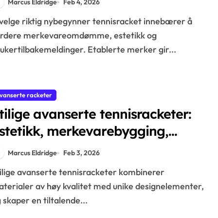
Marcus Eldridge
Feb 4, 2026
ilbakemelding
urdere merkevareomdømme, estetikk og
ukertilbakemeldinger. Etablerte merker gir...
vanserte racketer
tilige avanserte tennisracketer:
stetikk, merkevarebygging,
ppell
Marcus Eldridge
Feb 3, 2026
terialer av høy kvalitet med unike designelementer,
 skaper en tiltalende...