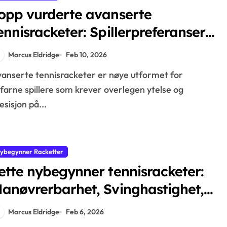
opp vurderte avanserte
ennisracketer: Spillerpreferanser,
genskaper, Design
Marcus Eldridge
Feb 10, 2026
farne spillere som krever overlegen ytelse og
esisjon på...
ybegynner Racketter
ette nybegynner tennisracketer:
anøvrerbarhet, Svinghastighet,
omfort
Marcus Eldridge
Feb 6, 2026