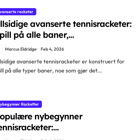
vanserte racketer
llsidige avanserte tennisracketer:
pill på alle baner,
ilpasningsevne, Funksjoner
Marcus Eldridge
Feb 4, 2026
ill på alle typer baner, noe som gjør det...
ybegynner Racketter
opulære nybegynner
ennisracketer:
erkevareomdømme, Estetikk,