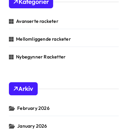
Kategorier
f
o
r
Avanserte racketer
:
Mellomliggende racketer
Nybegynner Racketter
Arkiv
February 2026
January 2026